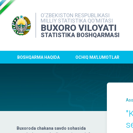
O‘ZBEKISTON RESPUBLIKASI
MILLIY STATISTIKA QO‘MITASI
BUXORO VILOYATI
STATISTIKA BOSHQARMASI
BOSHQARMA HAQIDA
OCHIQ MA'LUMOTLAR
Aso
"
se
Buxoroda chakana savdo sohasida