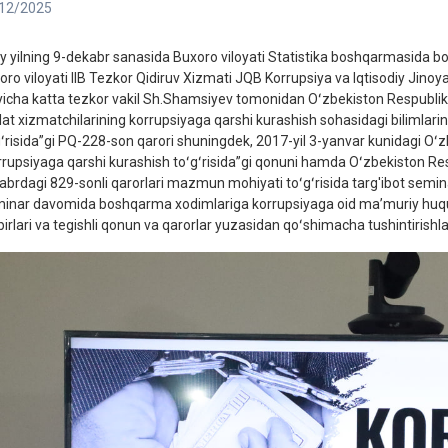
12/2025
iy yilning 9-dekabr sanasida Buxoro viloyati Statistika boshqarmasida
oro viloyati IIB Tezkor Qidiruv Xizmati JQB Korrupsiya va Iqtisodiy Jinoy
yicha katta tezkor vakil Sh.Shamsiyev tomonidan Oʻzbekiston Respublika
at xizmatchilarining korrupsiyaga qarshi kurashish sohasidagi bilimlarini u
gʻrisida”gi PQ-228-son qarori shuningdek, 2017-yil 3-yanvar kunidagi Oʻ
rrupsiyaga qarshi kurashish toʻgʻrisida”gi qonuni hamda Oʻzbekiston Re
abrdagi 829-sonli qarorlari mazmun mohiyati toʻgʻrisida targ'ibot seminari
inar davomida boshqarma xodimlariga korrupsiyaga oid maʼmuriy huquqb
irlari va tegishli qonun va qarorlar yuzasidan qoʻshimacha tushintirishlar 