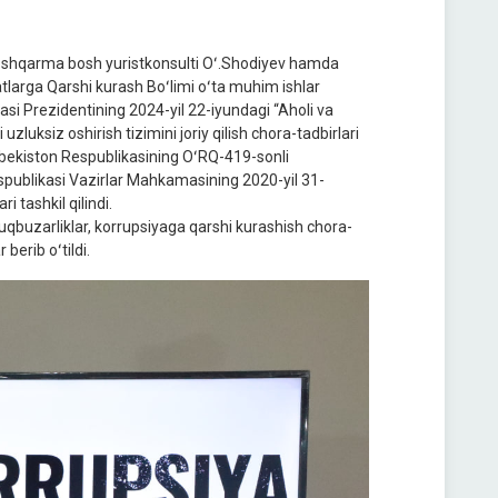
 boshqarma bosh yuristkonsulti Oʻ.Shodiyev hamda
atlarga Qarshi kurash Boʻlimi oʻta muhim ishlar
si Prezidentining 2024-yil 22-iyundagi “Aholi va
zluksiz oshirish tizimini joriy qilish chora-tadbirlari
zbekiston Respublikasining OʻRQ-419-sonli
spublikasi Vazirlar Mahkamasining 2020-yil 31-
 tashkil qilindi.
uzarliklar, korrupsiyaga qarshi kurashish chora-
berib oʻtildi.