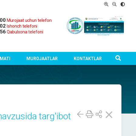
-00
Murojaat uchun telefon
-02
Ishonch telefoni
-56
Qabulxona telefoni
MATI
MUROJAATLAR
KONTAKTLAR
avzusida targ'ibot