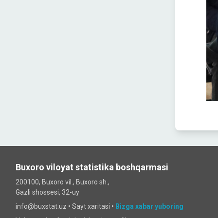
Buxoro viloyat statistika boshqarmasi
200100, Buxoro vil., Buxoro sh.,
Gazli shossesi, 32-uy
info@buxstat.uz •
Sayt xaritasi
•
Bizga xabar yuboring