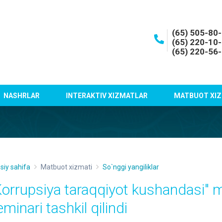
(65) 505-80
(65) 220-10
(65) 220-56
NASHRLAR
INTERAKTIV XIZMATLAR
MATBUOT XIZ
siy sahifa
Matbuot xizmati
So`nggi yangiliklar
Korrupsiya taraqqiyot kushandasi" m
minari tashkil qilindi