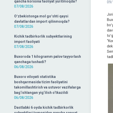
qancha korxona faoliyat yuritmoqda?
09/
07/08/2026
Jor
Oʻzbekistonga mol goʻshti qaysi
Bux
davlatlardan import qilinmoqda?
boʻ
07/08/2026
davl
toʻ
Kichik tadbirkorlik subyektlarining
“Ko
import faoliyati
dek
07/08/2026
Sem
Buxoroda 1 kilogramm palov tayyorlash
tadb
qanchaga tushadi?
06/08/2026
Buxoro viloyati statistika
boshqarmasida tizim faoliyatini
takomillashtirish va ustuvor vazifalarga
bag‘ishlangan yig‘ilish o‘tkazildi
06/08/2026
Dastlabki 6 oyda kichik tadbirkorlik
subyektlari tomonidan qancha sanoat