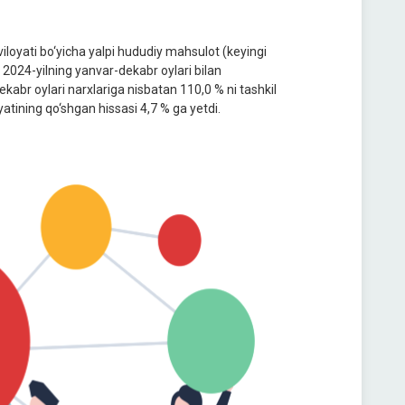
iloyati bo‘yicha yalpi hududiy mahsulot (keyingi
a 2024-yilning yanvar-dekabr oylari bilan
kabr oylari narxlariga nisbatan 110,0 % ni tashkil
atining qo‘shgan hissasi 4,7 % ga yetdi.