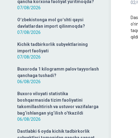
qancha korxona faoliyat yuritmoqda?
02/
07/08/2026
Das
Oʻzbekistonga mol goʻshti qaysi
o‘r
davlatlardan import qilinmoqda?
taq
07/08/2026
qil
Kichik tadbirkorlik subyektlarining
import faoliyati
07/08/2026
Buxoroda 1 kilogramm palov tayyorlash
qanchaga tushadi?
06/08/2026
Buxoro viloyati statistika
boshqarmasida tizim faoliyatini
takomillashtirish va ustuvor vazifalarga
bag‘ishlangan yig‘ilish o‘tkazildi
06/08/2026
Dastlabki 6 oyda kichik tadbirkorlik
subyektlari tomonidan qancha sanoat