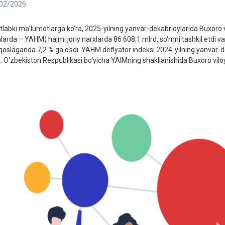
02/2026
tlabki ma’lumotlarga ko‘ra, 2025-yilning yanvar-dekabr oylarida Buxoro v
inlarda – YAHM) hajmi joriy narxlarda 86 608,1 mlrd. so‘mni tashkil etdi v
qoslaganda 7,2 % ga o‘sdi. YAHM deflyator indeksi 2024-yilning yanvar-de
di. O‘zbekiston Respublikasi bo‘yicha YAIMning shakllanishida Buxoro viloy