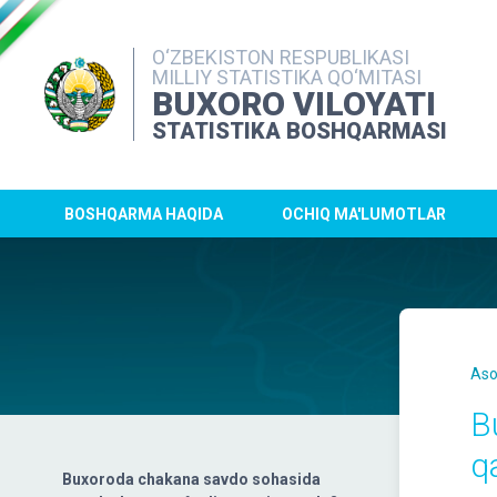
O‘ZBEKISTON RESPUBLIKASI
MILLIY STATISTIKA QO‘MITASI
BUXORO VILOYATI
STATISTIKA BOSHQARMASI
BOSHQARMA HAQIDA
OCHIQ MA'LUMOTLAR
Aso
B
q
Buxoroda chakana savdo sohasida