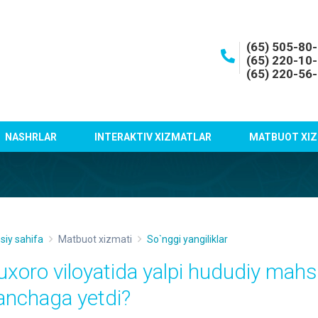
(65) 505-80
(65) 220-10
(65) 220-56
NASHRLAR
INTERAKTIV XIZMATLAR
MATBUOT XIZ
siy sahifa
Matbuot xizmati
So`nggi yangiliklar
uxoro viloyatida yalpi hududiy mahs
anchaga yetdi?