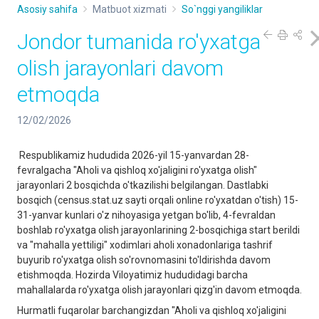
Asosiy sahifa
Matbuot xizmati
So`nggi yangiliklar
Jondor tumanida ro'yxatga
olish jarayonlari davom
etmoqda
12/02/2026
Respublikamiz hududida 2026-yil 15-yanvardan 28-
fevralgacha "Aholi va qishloq xo'jaligini ro'yxatga olish"
jarayonlari 2 bosqichda o'tkazilishi belgilangan. Dastlabki
bosqich (census.stat.uz sayti orqali online ro'yxatdan o'tish) 15-
31-yanvar kunlari o'z nihoyasiga yetgan bo'lib, 4-fevraldan
boshlab ro'yxatga olish jarayonlarining 2-bosqichiga start berildi
va "mahalla yettiligi" xodimlari aholi xonadonlariga tashrif
buyurib ro'yxatga olish so'rovnomasini to'ldirishda davom
etishmoqda. Hozirda Viloyatimiz hududidagi barcha
mahallalarda ro'yxatga olish jarayonlari qizg'in davom etmoqda.
Hurmatli fuqarolar barchangizdan "Aholi va qishloq xo'jaligini