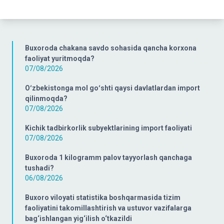
Buxoroda chakana savdo sohasida qancha korxona
faoliyat yuritmoqda?
07/08/2026
Oʻzbekistonga mol goʻshti qaysi davlatlardan import
qilinmoqda?
07/08/2026
Kichik tadbirkorlik subyektlarining import faoliyati
07/08/2026
Buxoroda 1 kilogramm palov tayyorlash qanchaga
tushadi?
06/08/2026
Buxoro viloyati statistika boshqarmasida tizim
faoliyatini takomillashtirish va ustuvor vazifalarga
bag‘ishlangan yig‘ilish o‘tkazildi