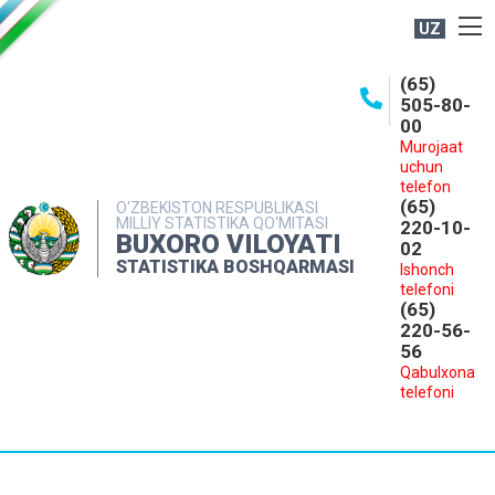
UZ
BOSHQARMA HAQIDA
(65)
505-80-
OCHIQ MA'LUMOTLAR
00
Murojaat
NASHRLAR
uchun
INTERAKTIV XIZMATLAR
telefon
(65)
O‘ZBEKISTON RESPUBLIKASI
MILLIY STATISTIKA QO‘MITASI
MATBUOT XIZMATI
220-10-
BUXORO VILOYATI
02
MUROJAATLAR
STATISTIKA BOSHQARMASI
Ishonch
telefoni
KONTAKTLAR
(65)
220-56-
56
Qabulxona
telefoni