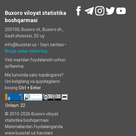
Buxoro viloyat statistika
boshqarmasi
200100, Buxoro vil., Buxoro sh.,
Gazli shossesi, 32-uy
info@buxstat.uz •
Sayt xaritasi
•
Bizga xabar yuboring
Veb-saytdan foydalanish uchun
qo'llanma
Ma`lumotda xato topdingizmi?
Uni belgilang va quyidagilarni
bosing
Ctrl + Enter
Onlayn: 22
© 2010-2026 Buxoro viloyat
statistika boshqarmasi
Materiallardan foydalanganda
www.buxstat.uz havolani