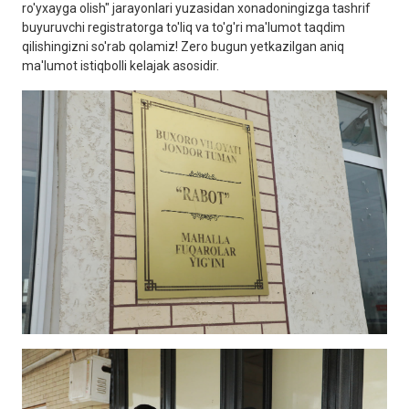
ro'yxayga olish" jarayonlari yuzasidan xonadoningizga tashrif
buyuruvchi registratorga to'liq va to'g'ri ma'lumot taqdim
qilishingizni so'rab qolamiz! Zero bugun yetkazilgan aniq
ma'lumot istiqbolli kelajak asosidir.