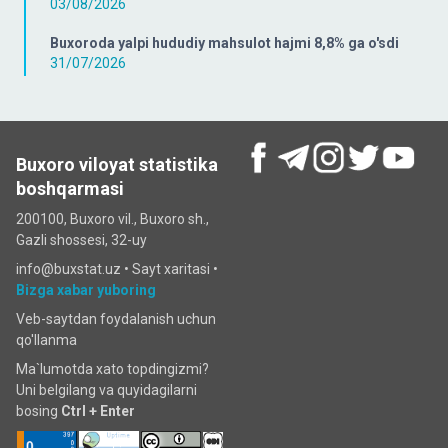
03/08/2026
Buxoroda yalpi hududiy mahsulot hajmi 8,8% ga o'sdi
31/07/2026
Buxoro viloyat statistika
boshqarmasi
200100, Buxoro vil., Buxoro sh.,
Gazli shossesi, 32-uy
info@buxstat.uz •
Sayt xaritasi
•
Bizga xabar yuboring
Veb-saytdan foydalanish uchun
qo'llanma
Ma`lumotda xato topdingizmi?
Uni belgilang va quyidagilarni
bosing
Ctrl + Enter