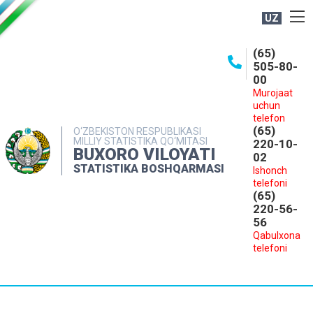
UZ
BOSHQARMA HAQIDA
(65)
505-80-
OCHIQ MA'LUMOTLAR
00
Murojaat
NASHRLAR
uchun
INTERAKTIV XIZMATLAR
telefon
(65)
O‘ZBEKISTON RESPUBLIKASI
MILLIY STATISTIKA QO‘MITASI
MATBUOT XIZMATI
220-10-
BUXORO VILOYATI
02
MUROJAATLAR
STATISTIKA BOSHQARMASI
Ishonch
telefoni
KONTAKTLAR
(65)
220-56-
56
Qabulxona
telefoni