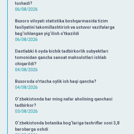
tushadi?
06/08/2026
Buxoro viloyati statistika boshqarmasida tizim
faoliyatini takomillashtirish va ustuvor vazifalarga
bag‘ishlangan yig‘ilish o‘tkazildi
06/08/2026
Dastlabki 6 oyda kichik tadbirkorlik subyektlari
tomonidan qancha sanoat mahsulotlari ishlab
chiqarildi?
04/08/2026
Buxoroda o'rtacha oylik ish haqi qancha?
04/08/2026
O‘zbekistonda har ming nafar aholining qanchasi
tadbirkor?
03/08/2026
O‘zbekistonda botanika bog‘lariga tashriflar soni 3,8
barobarga oshdi