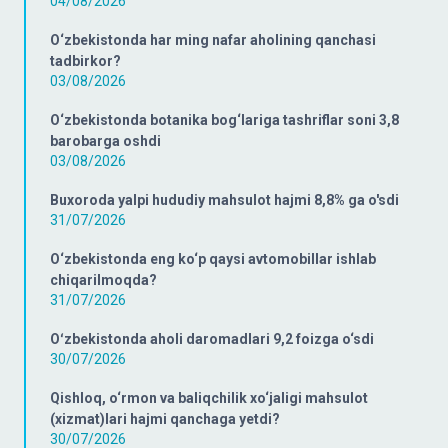
04/08/2026
O‘zbekistonda har ming nafar aholining qanchasi
tadbirkor?
03/08/2026
O‘zbekistonda botanika bog‘lariga tashriflar soni 3,8
barobarga oshdi
03/08/2026
Buxoroda yalpi hududiy mahsulot hajmi 8,8% ga o'sdi
31/07/2026
O‘zbekistonda eng ko‘p qaysi avtomobillar ishlab
chiqarilmoqda?
31/07/2026
Oʻzbekistonda aholi daromadlari 9,2 foizga o‘sdi
30/07/2026
Qishloq, o‘rmon va baliqchilik xo‘jaligi mahsulot
(xizmat)lari hajmi qanchaga yetdi?
30/07/2026