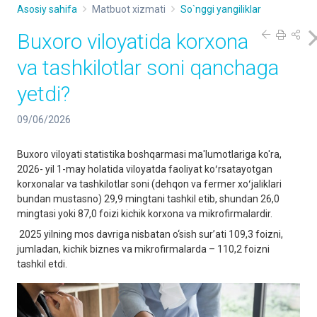
Asosiy sahifa
Matbuot xizmati
So`nggi yangiliklar
Buxoro viloyatida korxona
va tashkilotlar soni qanchaga
yetdi?
09/06/2026
Buxoro viloyati statistika boshqarmasi ma'lumotlariga ko'ra,
2026- yil 1-may holatida viloyatda faoliyat koʻrsatayotgan
korxonalar va tashkilotlar soni (dehqon va fermer xoʻjaliklari
bundan mustasno) 29,9 mingtani tashkil etib, shundan 26,0
mingtasi yoki 87,0 foizi kichik korxona va mikrofirmalardir.
2025 yilning mos davriga nisbatan o‘sish sur’ati 109,3 foizni,
jumladan, kichik biznes va mikrofirmalarda – 110,2 foizni
tashkil etdi.