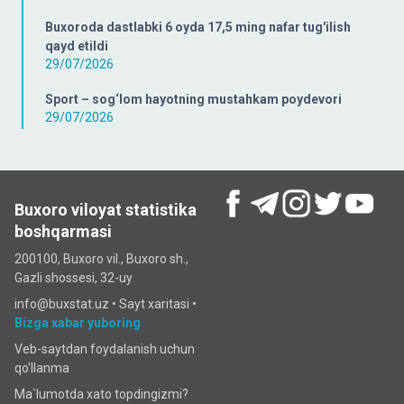
Buxoroda dastlabki 6 oyda 17,5 ming nafar tug'ilish
qayd etildi
29/07/2026
Sport – sog‘lom hayotning mustahkam poydevori
29/07/2026
Buxoro viloyat statistika
boshqarmasi
200100, Buxoro vil., Buxoro sh.,
Gazli shossesi, 32-uy
info@buxstat.uz •
Sayt xaritasi
•
Bizga xabar yuboring
Veb-saytdan foydalanish uchun
qo'llanma
Ma`lumotda xato topdingizmi?