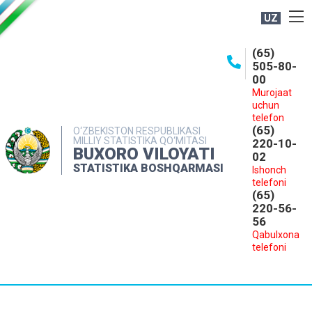
UZ
BOSHQARMA HAQIDA
(65)
505-80-
OCHIQ MA'LUMOTLAR
00
Murojaat
NASHRLAR
uchun
INTERAKTIV XIZMATLAR
telefon
(65)
O‘ZBEKISTON RESPUBLIKASI
MILLIY STATISTIKA QO‘MITASI
MATBUOT XIZMATI
220-10-
BUXORO VILOYATI
02
MUROJAATLAR
STATISTIKA BOSHQARMASI
Ishonch
telefoni
KONTAKTLAR
(65)
220-56-
56
Qabulxona
telefoni