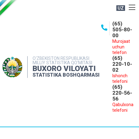
UZ
BOSHQARMA HAQIDA
(65)
505-80-
OCHIQ MA'LUMOTLAR
00
Murojaat
NASHRLAR
uchun
INTERAKTIV XIZMATLAR
telefon
(65)
O‘ZBEKISTON RESPUBLIKASI
MILLIY STATISTIKA QO‘MITASI
MATBUOT XIZMATI
220-10-
BUXORO VILOYATI
02
MUROJAATLAR
STATISTIKA BOSHQARMASI
Ishonch
telefoni
KONTAKTLAR
(65)
220-56-
56
Qabulxona
telefoni