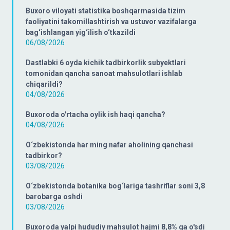
Buxoro viloyati statistika boshqarmasida tizim
faoliyatini takomillashtirish va ustuvor vazifalarga
bag‘ishlangan yig‘ilish o‘tkazildi
06/08/2026
Dastlabki 6 oyda kichik tadbirkorlik subyektlari
tomonidan qancha sanoat mahsulotlari ishlab
chiqarildi?
04/08/2026
Buxoroda o'rtacha oylik ish haqi qancha?
04/08/2026
O‘zbekistonda har ming nafar aholining qanchasi
tadbirkor?
03/08/2026
O‘zbekistonda botanika bog‘lariga tashriflar soni 3,8
barobarga oshdi
03/08/2026
Buxoroda yalpi hududiy mahsulot hajmi 8,8% ga o'sdi