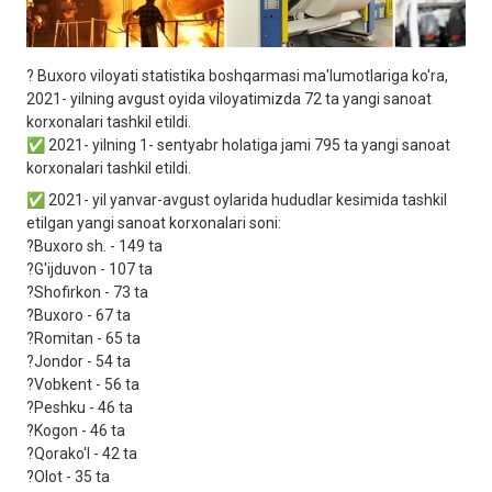
? Buxoro viloyati statistika boshqarmasi ma'lumotlariga ko'ra,
2021- yilning avgust oyida viloyatimizda 72 ta yangi sanoat
korxonalari tashkil etildi.
✅ 2021- yilning 1- sentyabr holatiga jami 795 ta yangi sanoat
korxonalari tashkil etildi.
✅ 2021- yil yanvar-avgust oylarida hududlar kesimida tashkil
etilgan yangi sanoat korxonalari soni:
?Buxoro sh. - 149 ta
?G'ijduvon - 107 ta
?Shofirkon - 73 ta
?Buxoro - 67 ta
?Romitan - 65 ta
?Jondor - 54 ta
?Vobkent - 56 ta
?Peshku - 46 ta
?Kogon - 46 ta
?Qorako'l - 42 ta
?Olot - 35 ta