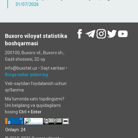
31/07/2026
Buxoro viloyat statistika
boshqarmasi
200100, Buxoro vil., Buxoro sh.,
Gazli shossesi, 32-uy
info@buxstat.uz •
Sayt xaritasi
•
Bizga xabar yuboring
Veb-saytdan foydalanish uchun
qo'llanma
Ma`lumotda xato topdingizmi?
Uni belgilang va quyidagilarni
bosing
Ctrl + Enter
Onlayn: 24