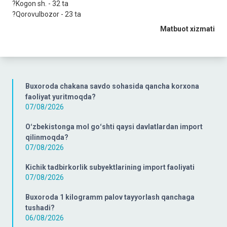
?Kogon sh. - 32 ta
?Qorovulbozor - 23 ta
Matbuot xizmati
Buxoroda chakana savdo sohasida qancha korxona
faoliyat yuritmoqda?
07/08/2026
Oʻzbekistonga mol goʻshti qaysi davlatlardan import
qilinmoqda?
07/08/2026
Kichik tadbirkorlik subyektlarining import faoliyati
07/08/2026
Buxoroda 1 kilogramm palov tayyorlash qanchaga
tushadi?
06/08/2026