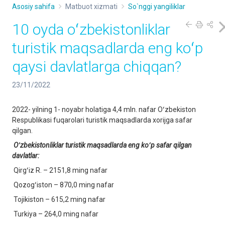
Asosiy sahifa
Matbuot xizmati
So`nggi yangiliklar
10 oyda oʻzbekistonliklar
turistik maqsadlarda eng koʻp
qaysi davlatlarga chiqqan?
23/11/2022
2022- yilning 1- noyabr holatiga 4,4 mln. nafar Oʻzbekiston
Respublikasi fuqarolari turistik maqsadlarda xorijga safar
qilgan.
Oʻzbekistonliklar turistik maqsadlarda eng koʻp safar qilgan
davlatlar:
Qirgʻiz R. – 2151,8 ming nafar
Qozogʻiston – 870,0 ming nafar
Tojikiston – 615,2 ming nafar
Turkiya – 264,0 ming nafar