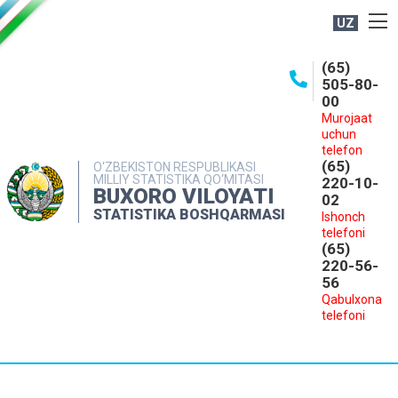
UZ
BOSHQARMA HAQIDA
(65)
505-80-
OCHIQ MA'LUMOTLAR
00
Murojaat
NASHRLAR
uchun
INTERAKTIV XIZMATLAR
telefon
(65)
O‘ZBEKISTON RESPUBLIKASI
MILLIY STATISTIKA QO‘MITASI
MATBUOT XIZMATI
220-10-
BUXORO VILOYATI
02
MUROJAATLAR
STATISTIKA BOSHQARMASI
Ishonch
telefoni
KONTAKTLAR
(65)
220-56-
56
Qabulxona
telefoni