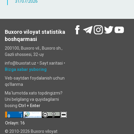
31/07/2026
Buxoro viloyat statistika
boshqarmasi
200100, Buxoro vil., Buxoro sh.,
Gazli shossesi, 32-uy
info@buxstat.uz •
Sayt xaritasi
•
Bizga xabar yuboring
Veb-saytdan foydalanish uchun
qo'llanma
Ma`lumotda xato topdingizmi?
Uni belgilang va quyidagilarni
bosing
Ctrl + Enter
Onlayn: 16
© 2010-2026 Buxoro viloyat