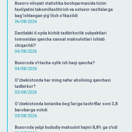
Buxoro viloyati statistika boshqarmasida tizim
faoliyatini takomillashtirish va ustuvor vazifalarga
bag‘ishlangan yig‘ilish o‘tkazildi
06/08/2026
Dastlabki 6 oyda kichik tadbirkorlik subyektlari
tomonidan qancha sanoat mahsulotlari ishlab
chiqarildi?
04/08/2026
Buxoroda o'rtacha oylik ish haqi qancha?
04/08/2026
O‘zbekistonda har ming nafar aholining qanchasi
tadbirkor?
03/08/2026
O‘zbekistonda botanika bog‘lariga tashriflar soni 3,8
barobarga oshdi
03/08/2026
Buxoroda yalpi hududiy mahsulot hajmi 8,8% ga o'sdi