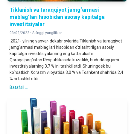
Tiklanish va taraqqiyot jamg‘armasi
mablag‘lari hisobidan asosiy kapitalga
investitsiyalar
03/02/2022 •
So'nggi yangiliklar
2021- yilning yanvar-dekabr oylarida Tiklanish va taraqqiyot
jamg‘armasi mablag‘lari hisobidan o‘zlashtirilgan asosiy
kapitalga investitsiyalarning eng katta ulushi
Qoraqalpog`iston Respublikasida kuzatilib, hududdagi jami
investitsiyalarning 3,7 % ini tashkil etdi. Shuningdek bu
ko‘rsatkich Xorazm viloyatida 3,0 % va Toshkent shahrida 2,4
% ni tashkil etdi.
Batafsil ...