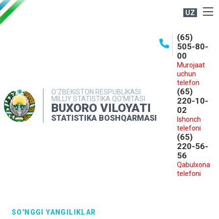
UZ
BOSHQARMA HAQIDA
(65)
505-80-
OCHIQ MA'LUMOTLAR
00
Murojaat
NASHRLAR
uchun
INTERAKTIV XIZMATLAR
telefon
(65)
O‘ZBEKISTON RESPUBLIKASI
MILLIY STATISTIKA QO‘MITASI
MATBUOT XIZMATI
220-10-
BUXORO VILOYATI
02
MUROJAATLAR
STATISTIKA BOSHQARMASI
Ishonch
telefoni
KONTAKTLAR
(65)
220-56-
56
Qabulxona
telefoni
SO'NGGI YANGILIKLAR