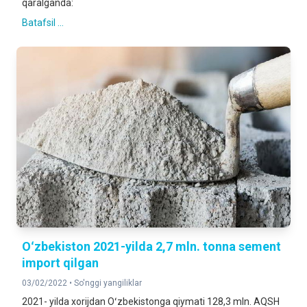
qaralganda:
Batafsil ...
Oʻzbekiston 2021-yilda 2,7 mln. tonna sement
import qilgan
03/02/2022 •
So'nggi yangiliklar
2021- yilda xorijdan Oʻzbekistonga qiymati 128,3 mln. AQSH