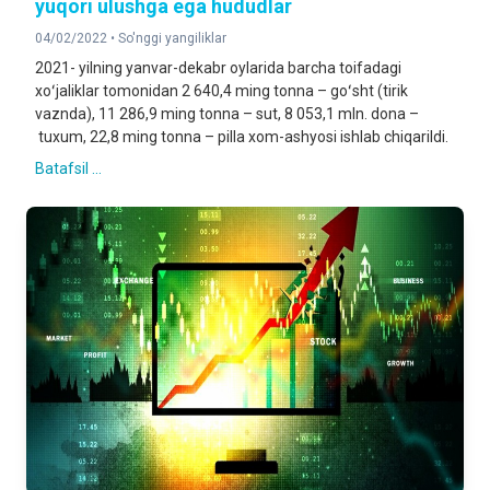
yuqori ulushga ega hududlar
04/02/2022 •
So'nggi yangiliklar
2021- yilning yanvar-dekabr oylarida barcha toifadagi
xoʻjaliklar tomonidan 2 640,4 ming tonna – goʻsht (tirik
vaznda), 11 286,9 ming tonna – sut, 8 053,1 mln. dona –
tuxum, 22,8 ming tonna – pilla xom-ashyosi ishlab chiqarildi.
Batafsil ...