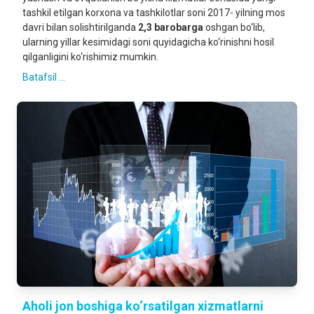
tashkil etilgan korxona va tashkilotlar soni 2017- yilning mos
davri bilan solishtirilganda
2,3 barobarga
oshgan bo‘lib,
ularning yillar kesimidagi soni quyidagicha ko‘rinishni hosil
qilganligini ko‘rishimiz mumkin.
Batafsil ...
Aholi jon boshiga ko‘rsatilgan xizmatlarni