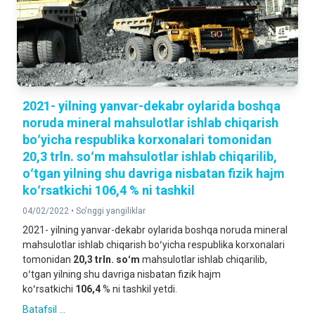
2021- yilning yanvar-dekabr oylarida boshqa
noruda mineral mahsulotlar ishlab chiqarish
boʻyicha respublika korxonalari tomonidan
20,3 trln. soʻm mahsulotlar ishlab chiqarilib,
oʻtgan yilning shu davriga nisbatan fizik hajm
koʻrsatkichi 106,4 % ni tashkil
04/02/2022 •
So'nggi yangiliklar
2021- yilning yanvar-dekabr oylarida boshqa noruda mineral
mahsulotlar ishlab chiqarish boʻyicha respublika korxonalari
tomonidan
20,3
trln. soʻm
mahsulotlar ishlab chiqarilib,
oʻtgan yilning shu davriga nisbatan fizik hajm
koʻrsatkichi
106,4
% ni tashkil yetdi.
Batafsil ...