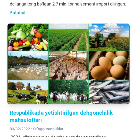
dollariga teng boʻlgan 2,7 mln. tonna sement import qilingan.
Batafsil ...
Respublikada yetishtirilgan dehqonchilik
mahsulotlari
03/02/2022 •
So'nggi yangiliklar