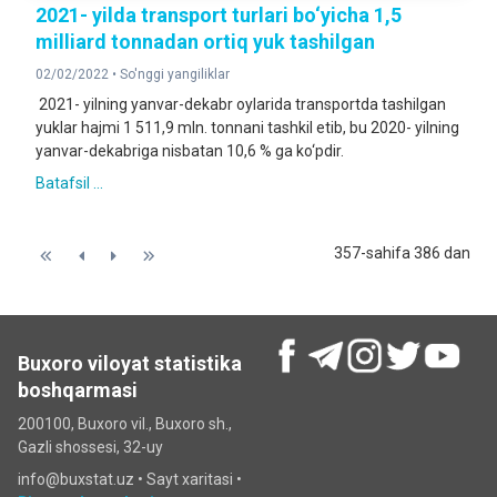
2021- yilda transport turlari bo‘yicha 1,5
milliard tonnadan ortiq yuk tashilgan
02/02/2022 •
So'nggi yangiliklar
2021- yilning yanvar-dekabr oylarida transportda tashilgan
yuklar hajmi 1 511,9 mln. tonnani tashkil etib, bu 2020- yilning
yanvar-dekabriga nisbatan 10,6 % ga ko‘pdir.
Batafsil ...
357-sahifa 386 dan
Buxoro viloyat statistika
boshqarmasi
200100, Buxoro vil., Buxoro sh.,
Gazli shossesi, 32-uy
info@buxstat.uz •
Sayt xaritasi
•