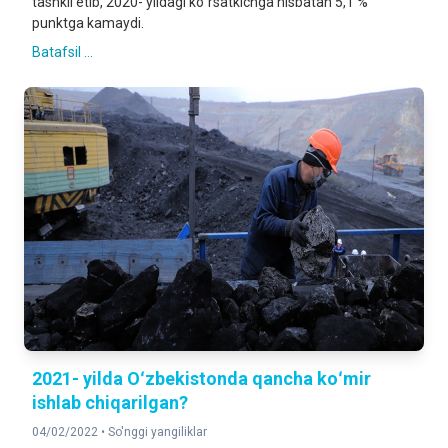
tashkil etib, 2020- yildagi ko`rsatkichga nisbatan 5,1 %
punktga kamaydi.
Batafsil ...
2021- yilda Oʻzbekistonda qancha koʻmir
ishlab chiqarilgan?
04/02/2022 •
So'nggi yangiliklar