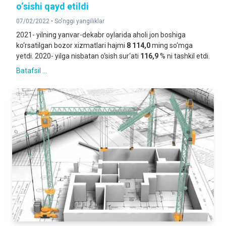
o‘sishi qayd etildi
07/02/2022 •
So'nggi yangiliklar
2021- yilning yanvar-dekabr oylarida aholi jon boshiga
ko‘rsatilgan bozor xizmatlari hajmi
8 114,0
ming so‘mga
yetdi. 2020- yilga nisbatan o‘sish sur‘ati
116,9
% ni tashkil etdi.
Batafsil ...