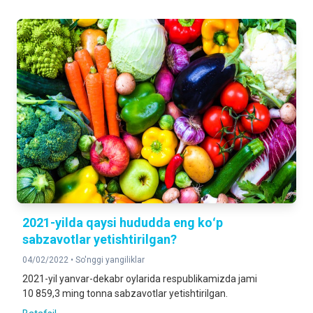
2021-yilda qaysi hududda eng koʻp
sabzavotlar yetishtirilgan?
04/02/2022 •
So'nggi yangiliklar
2021-yil yanvar-dekabr oylarida respublikamizda jami
10 859,3 ming tonna sabzavotlar yetishtirilgan.