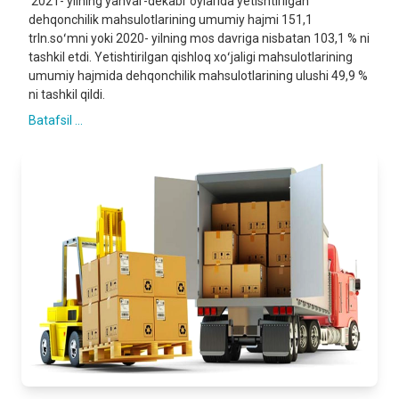
2021- yilning yanvar-dekabr oylarida yetishtirilgan
dehqonchilik mahsulotlarining umumiy hajmi 151,1
trln.soʻmni yoki 2020- yilning mos davriga nisbatan 103,1 % ni
tashkil etdi. Yetishtirilgan qishloq xoʻjaligi mahsulotlarining
umumiy hajmida dehqonchilik mahsulotlarining ulushi 49,9 %
ni tashkil qildi.
Batafsil ...