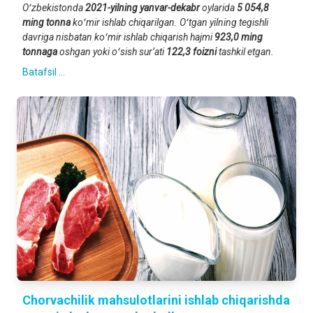
Oʻzbekistonda
2021-yilning yanvar-dekabr
oylarida
5 054,8
ming tonna
koʻmir ishlab chiqarilgan. Oʻtgan yilning tegishli
davriga nisbatan koʻmir ishlab chiqarish hajmi
923,0 ming
tonnaga
oshgan yoki oʻsish surʼati
122,3 foizni
tashkil etgan.
Batafsil ...
Chorvachilik mahsulotlarini ishlab chiqarishda