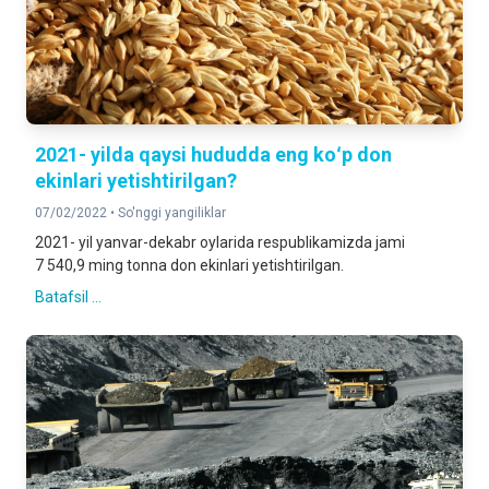
2021- yilda qaysi hududda eng koʻp don
ekinlari yetishtirilgan?
07/02/2022 •
So'nggi yangiliklar
2021- yil yanvar-dekabr oylarida respublikamizda jami
7 540,9 ming tonna don ekinlari yetishtirilgan.
Batafsil ...