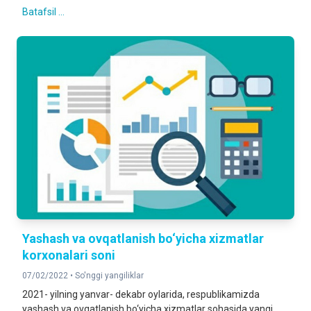
Batafsil ...
Yashash va ovqatlanish bo‘yicha xizmatlar
korxonalari soni
07/02/2022 •
So'nggi yangiliklar
2021- yilning yanvar- dekabr oylarida, respublikamizda
yashash va ovqatlanish bo‘yicha xizmatlar sohasida yangi