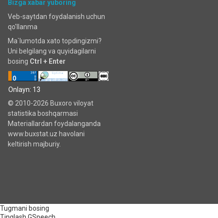
Bizga xabar yuboring
Veb-saytdan foydalanish uchun
qo'llanma
Ma`lumotda xato topdingizmi?
Uni belgilang va quyidagilarni
bosing
Ctrl + Enter
Onlayn: 13
© 2010-2026 Buxoro viloyat
statistika boshqarmasi
Materiallardan foydalanganda
www.buxstat.uz havolani
keltirish majburiy.
Tugmani bosing
Tinglash
GSpeech