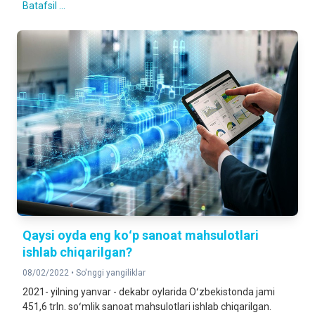
Batafsil ...
Qaysi oyda eng koʻp sanoat mahsulotlari
ishlab chiqarilgan?
08/02/2022 •
So'nggi yangiliklar
2021- yilning yanvar - dekabr oylarida Oʻzbekistonda jami
451,6 trln. soʻmlik sanoat mahsulotlari ishlab chiqarilgan.