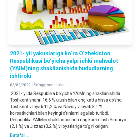
2021- yil yakunlariga ko‘ra O‘zbekiston
Respublikasi bo‘yicha yalpi ichki mahsulot
(YAIM)ning shakllanishida hududlarning
ishtiroki
03/02/2022 •
So'nggi yangiliklar
2021- yilda Respublika bo‘yicha YAIMning shakllanishida
Toshkent shahri 16,6 % ulush bilan eng katta hissa qo‘shdi.
Toshkent viloyati 11,2 % va Navoiy viloyati 8,1 %
ko‘rsatkichlari bilan keyingi o‘rinlarni egallab turibdi.
Respublika YAIMini shakllantirishda eng kam ulush Sirdaryo
(2,1 %) va Jizzax (3,2 %) viloyatlariga to‘g‘ri kelgan.
Batafsil ...