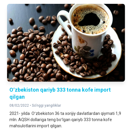
Oʻzbekiston qariyb 333 tonna kofe import
qilgan
08/02/2022 •
So'nggi yangiliklar
2021- yilda Oʻzbekiston 36 ta xorijiy davlatlardan qiymati 1,9
mln. AQSH dollariga teng boʻlgan qariyb 333 tonna kofe
mahsulotlarini import qilgan.