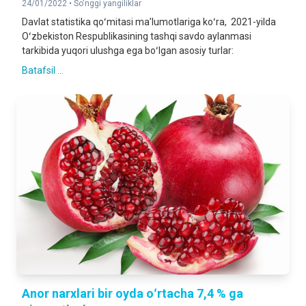
24/01/2022 •
So'nggi yangiliklar
Davlat statistika qoʻmitasi maʼlumotlariga koʻra, 2021-yilda
Oʻzbekiston Respublikasining tashqi savdo aylanmasi
tarkibida yuqori ulushga ega boʻlgan asosiy turlar:
Batafsil ...
Anor narxlari bir oyda oʻrtacha 7,4 % ga