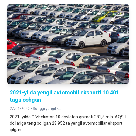
2021-yilda yengil avtomobil eksporti 10 401
taga oshgan
27/01/2022 •
So'nggi yangiliklar
2021- yilda Oʻzbekiston 10 davlatga qiymati 281,8 mln. AQSH
dollariga teng boʻlgan 28 952 ta yengil avtomobillar eksport
qilgan.