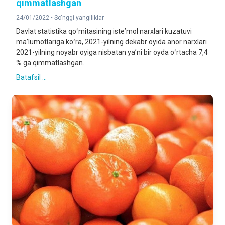
qimmatlashgan
24/01/2022 •
So'nggi yangiliklar
Davlat statistika qoʻmitasining isteʼmol narxlari kuzatuvi
maʼlumotlariga koʻra, 2021-yilning dekabr oyida anor narxlari
2021-yilning noyabr oyiga nisbatan yaʼni bir oyda oʻrtacha 7,4
% ga qimmatlashgan.
Batafsil ...