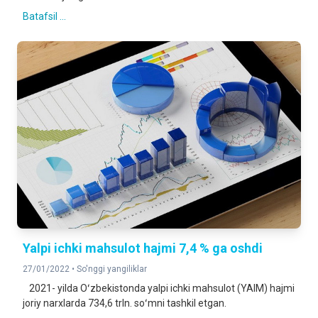
Batafsil ...
Yalpi ichki mahsulot hajmi 7,4 % ga oshdi
27/01/2022 •
So'nggi yangiliklar
2021- yilda Oʻzbekistonda yalpi ichki mahsulot (YAIM) hajmi
joriy narxlarda 734,6 trln. soʻmni tashkil etgan.