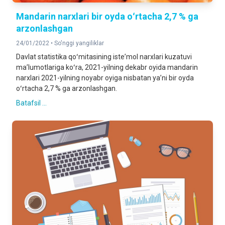
Mandarin narxlari bir oyda oʻrtacha 2,7 % ga
arzonlashgan
24/01/2022 •
So'nggi yangiliklar
Davlat statistika qoʻmitasining isteʼmol narxlari kuzatuvi
maʼlumotlariga koʻra, 2021-yilning dekabr oyida mandarin
narxlari 2021-yilning noyabr oyiga nisbatan yaʼni bir oyda
oʻrtacha 2,7 % ga arzonlashgan.
Batafsil ...