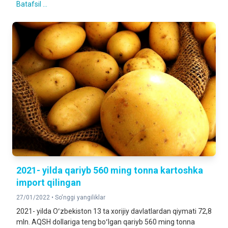
Batafsil ...
2021- yilda qariyb 560 ming tonna kartoshka
import qilingan
27/01/2022 •
So'nggi yangiliklar
2021- yilda Oʻzbekiston 13 ta xorijiy davlatlardan qiymati 72,8
mln. AQSH dollariga teng boʻlgan qariyb 560 ming tonna