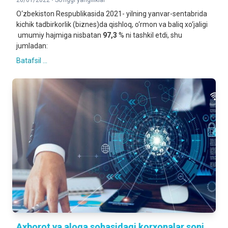
26/01/2022 •
So'nggi yangiliklar
O‘zbekiston Respublikasida 2021- yilning yanvar-sentabrida
kichik tadbirkorlik (biznes)da qishloq, o‘rmon va baliq xo‘jaligi
umumiy hajmiga nisbatan
97,3
% ni tashkil etdi, shu
jumladan:
Batafsil ...
Axborot va aloqa sohasidagi korxonalar soni