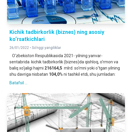
Kichik tadbirkorlik (biznes) ning asosiy
ko‘rsatkichlari
26/01/2022 •
So'nggi yangiliklar
O‘zbekiston Respublikasida 2021- yilning yanvar-
sentabrida kichik tadbirkorlik (biznes)da qishloq, o‘rmon va
baliq xo‘jaligi hajmi
216164,5
mlrd. so‘mni yoki о‘tgan yilning
shu davriga nisbatan
104,0
% ni tashkil etdi, shu jumladan:
Batafsil ...