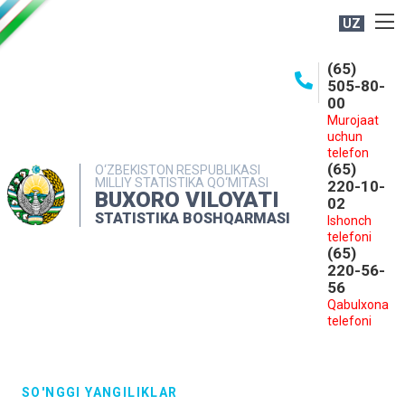
UZ
BOSHQARMA HAQIDA
(65)
505-80-
OCHIQ MA'LUMOTLAR
00
Murojaat
NASHRLAR
uchun
INTERAKTIV XIZMATLAR
telefon
(65)
O‘ZBEKISTON RESPUBLIKASI
MILLIY STATISTIKA QO‘MITASI
MATBUOT XIZMATI
220-10-
BUXORO VILOYATI
02
MUROJAATLAR
STATISTIKA BOSHQARMASI
Ishonch
telefoni
KONTAKTLAR
(65)
220-56-
56
Qabulxona
telefoni
SO'NGGI YANGILIKLAR