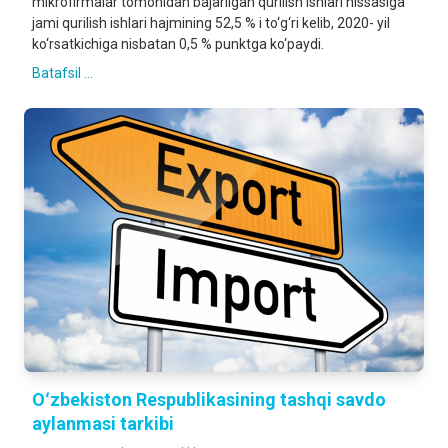
mikrofirmalar tomonidan bajarilgan qurilish ishlari hissasiga
jami qurilish ishlari hajmining 52,5 % i to‘g‘ri kelib, 2020- yil
ko‘rsatkichiga nisbatan 0,5 % punktga ko‘paydi.
Batafsil ...
Oʻzbekiston Respublikasining tashqi savdo
aylanmasi tarkibi