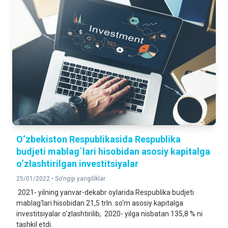
O‘zbekiston Respublikasida Respublika
budjeti mablag`lari hisobidan asosiy kapitalga
o‘zlashtirilgan investitsiyalar
25/01/2022 •
So'nggi yangiliklar
2021- yilning yanvar-dekabr oylarida Respublika budjeti
mablag‘lari hisobidan 21,5 trln. so‘m asosiy kapitalga
investitsiyalar o‘zlashtirilib, 2020- yilga nisbatan 135,8 % ni
tashkil etdi.