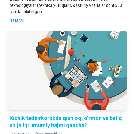
texnologiyalar (texnika yutuqlari), dasturiy vositalar soni 553
tani tashkil etgan.
Batafsil ...
Kichik tadbirkorlikda qishloq, o‘rmon va baliq
xo‘jaligi umumiy hajmi qancha?