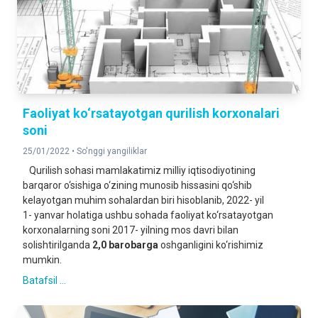
Faoliyat ko‘rsatayotgan qurilish korxonalari
soni
25/01/2022 •
So'nggi yangiliklar
Qurilish sohasi mamlakatimiz milliy iqtisodiyotining
barqaror o‘sishiga o‘zining munosib hissasini qo‘shib
kelayotgan muhim sohalardan biri hisoblanib, 2022- yil
1- yanvar holatiga ushbu sohada faoliyat ko‘rsatayotgan
korxonalarning soni 2017- yilning mos davri bilan
solishtirilganda
2,0 barobarga
oshganligini ko‘rishimiz
mumkin.
Batafsil ...