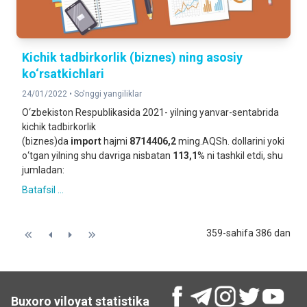
Kichik tadbirkorlik (biznes) ning asosiy
ko‘rsatkichlari
24/01/2022 •
So'nggi yangiliklar
O‘zbekiston Respublikasida 2021- yilning yanvar-sentabrida
kichik tadbirkorlik
(biznes)da
import
hajmi
8714406,2
ming.AQSh. dollarini yoki
о‘tgan yilning shu davriga nisbatan
113,1
% ni tashkil etdi, shu
jumladan:
Batafsil ...
359-sahifa 386 dan
Buxoro viloyat statistika