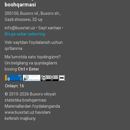
boshqarmasi
200100, Buxoro vil., Buxoro sh.,
Gazli shossesi, 32-uy
info@buxstat.uz •
Sayt xaritasi
•
Bizga xabar yuboring
Veb-saytdan foydalanish uchun
qo'llanma
Ma`lumotda xato topdingizmi?
Uni belgilang va quyidagilarni
bosing
Ctrl + Enter
Onlayn: 16
© 2010-2026 Buxoro viloyat
statistika boshqarmasi
Materiallardan foydalanganda
www.buxstat.uz havolani
keltirish majburiy.