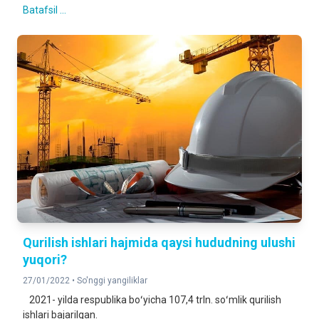
Batafsil ...
Qurilish ishlari hajmida qaysi hududning ulushi
yuqori?
27/01/2022 •
So'nggi yangiliklar
2021- yilda respublika boʻyicha 107,4 trln. soʻmlik qurilish
ishlari bajarilgan.