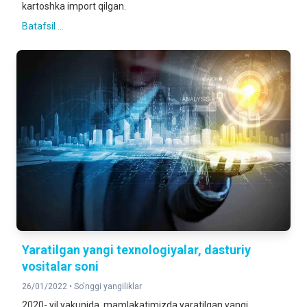
kartoshka import qilgan.
Batafsil ...
Yaratilgan yangi texnologiyalar, dasturiy
vositalar soni
26/01/2022 •
So'nggi yangiliklar
2020- yil yakunida mamlakatimizda yaratilgan yangi