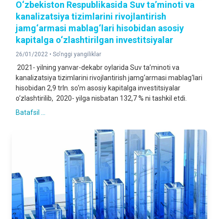
O‘zbekiston Respublikasida Suv ta’minoti va
kanalizatsiya tizimlarini rivojlantirish
jamg‘armasi mablag‘lari hisobidan asosiy
kapitalga o‘zlashtirilgan investitsiyalar
26/01/2022 •
So'nggi yangiliklar
2021- yilning yanvar-dekabr oylarida Suv ta’minoti va
kanalizatsiya tizimlarini rivojlantirish jamg‘armasi mablag‘lari
hisobidan 2,9 trln. so‘m asosiy kapitalga investitsiyalar
o‘zlashtirilib, 2020- yilga nisbatan 132,7 % ni tashkil etdi.
Batafsil ...