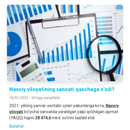
Navoiy viloyatining sanoati qanchaga o‘sdi?
18/01/2022 •
So'nggi yangiliklar
2021- yilning yanvar-sentabr oylari yakunlariga ko‘ra,
Navoiy
viloyati
bo‘yicha sanoatda yaratilgan yalpi qo‘shilgan qiymat
(YAQQ) hajmi
28 474,6
mlrd. so‘mni tashkil etdi
Batafsil ...