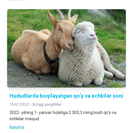
Hududlarda boqilayatgan qo‘y va echkilar soni
19/01/2022 •
So'nggi yangiliklar
2022- yilning 1- yanvar holatiga 2 303,3 ming.bosh qo‘y va
echkilar mavjud.
Batafsil ...