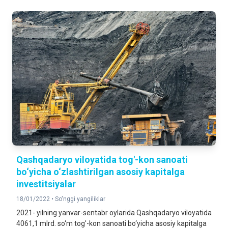
Qashqadaryo viloyatida tog'-kon sanoati
bo‘yicha o‘zlashtirilgan asosiy kapitalga
investitsiyalar
18/01/2022 •
So'nggi yangiliklar
2021- yilning yanvar-sentabr oylarida Qashqadaryo viloyatida
4061,1 mlrd. so‘m tog'-kon sanoati bo‘yicha asosiy kapitalga