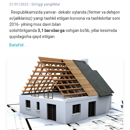
21/01/2022 •
So'nggi yangiliklar
Respublikamizda yanvar- dekabr oylarida
(fermer va dehqon
xo‘jaliklarisiz)
yangi tashkil etilgan korxona va tashkilotlar soni
2016- yilning mos davri bilan
solishtirilganda
3,
1
barobarga
oshgan bo‘lib, yillar kesimida
quyidagicha qayd etilgan.
Batafsil ...