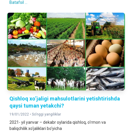
Batafsil ...
Qishloq xo‘jaligi mahsulotlarini yetishtirishda
qaysi tuman yetakchi?
19/01/2022 •
So'nggi yangiliklar
2021- yil yanvar – dekabr oylarida qishloq, o‘rmon va
baliqchilik xo‘jaliklari bo‘yicha