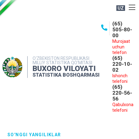
UZ
BOSHQARMA HAQIDA
(65)
505-80-
OCHIQ MA'LUMOTLAR
00
Murojaat
NASHRLAR
uchun
INTERAKTIV XIZMATLAR
telefon
(65)
O‘ZBEKISTON RESPUBLIKASI
MILLIY STATISTIKA QO‘MITASI
MATBUOT XIZMATI
220-10-
BUXORO VILOYATI
02
MUROJAATLAR
STATISTIKA BOSHQARMASI
Ishonch
telefoni
KONTAKTLAR
(65)
220-56-
56
Qabulxona
telefoni
SO'NGGI YANGILIKLAR