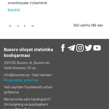
investitsiyalar o‘zlashtiridi.
Batafsil ...
360-sahifa 386 dan
Buxoro viloyat statistika
boshqarmasi
200100, Buxoro vil., Buxoro sh.,
Gazli shossesi, 32-uy
info@buxstat.uz •
Sayt xaritasi
•
Bizga xabar yuboring
Veb-saytdan foydalanish uchun
qo'llanma
Ma`lumotda xato topdingizmi?
Uni belgilang va quyidagilarni