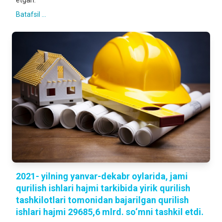
etgan.
Batafsil ...
2021- yilning yanvar-dekabr oylarida, jami
qurilish ishlari hajmi tarkibida yirik qurilish
tashkilotlari tomonidan bajarilgan qurilish
ishlari hajmi 29685,6 mlrd. so‘mni tashkil etdi.