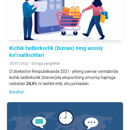
Kichik tadbirkorlik (biznes) ning asosiy
ko‘rsatkichlari
20/01/2022 •
So'nggi yangiliklar
O‘zbekiston Respublikasida 2021- yilning yanvar-sentabrida
kichik tadbirkorlik (biznes)da eksportning umumiy hajmiga
nisbatan
24,6
% ni tashkil etdi, shu jumladan:
Batafsil ...