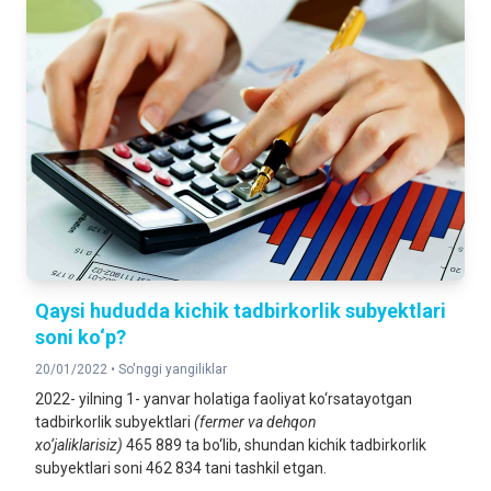
Qaysi hududda kichik tadbirkorlik subyektlari
soni ko‘p?
20/01/2022 •
So'nggi yangiliklar
2022- yilning 1- yanvar holatiga faoliyat ko‘rsatayotgan
tadbirkorlik subyektlari
(fermer va dehqon
xo‘jaliklarisiz)
465 889 ta bo‘lib, shundan kichik tadbirkorlik
subyektlari soni 462 834 tani tashkil etgan.