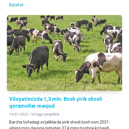
Batafsil ...
Viloyatimizda 1,3 mln. Bosh yirik shoxli
qoramollar mavjud
19/01/2022 •
So'nggi yangiliklar
Barcha toifadagi xo‘jaliklarda yirik shoxli bosh soni 2021-
yilning mos davriga nisbatan 37,4 ming boshga ko‘payib