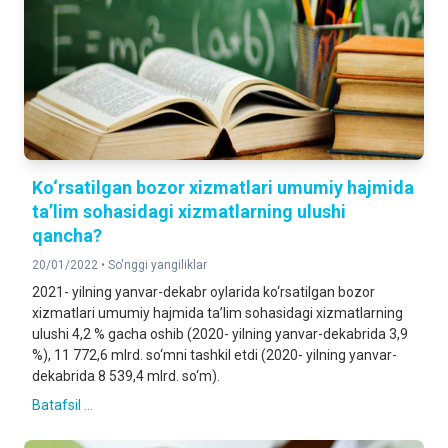
Ko‘rsatilgan bozor xizmatlari umumiy hajmida
ta’lim sohasidagi xizmatlarning ulushi
qancha?
20/01/2022 •
So'nggi yangiliklar
2021- yilning yanvar-dekabr oylarida ko‘rsatilgan bozor
xizmatlari umumiy hajmida ta’lim sohasidagi xizmatlarning
ulushi 4,2 % gacha oshib (2020- yilning yanvar-dekabrida 3,9
%), 11 772,6 mlrd. so‘mni tashkil etdi (2020- yilning yanvar-
dekabrida 8 539,4 mlrd. so‘m).
Batafsil ...