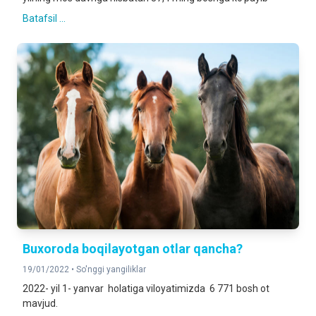
Batafsil ...
Buxoroda boqilayotgan otlar qancha?
19/01/2022 •
So'nggi yangiliklar
2022- yil 1- yanvar holatiga viloyatimizda 6 771 bosh ot
mavjud.