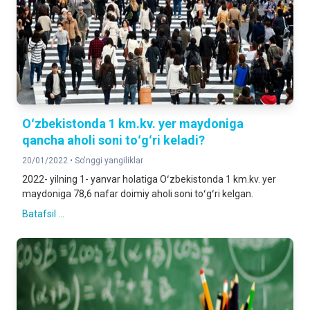
Oʻzbekistonda 1 km.kv. yer maydoniga
qancha aholi soni toʻgʻri keladi?
20/01/2022 •
So'nggi yangiliklar
2022- yilning 1- yanvar holatiga Oʻzbekistonda 1 km.kv. yer
maydoniga 78,6 nafar doimiy aholi soni toʻgʻri kelgan.
Batafsil ...