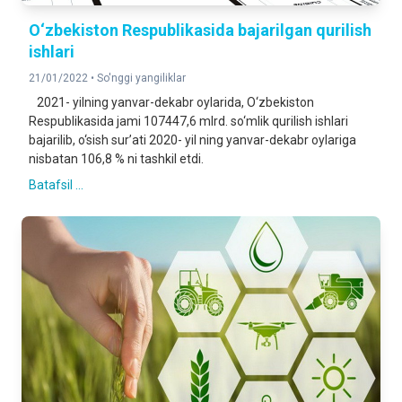
O‘zbekiston Respublikasida bajarilgan qurilish
ishlari
21/01/2022 •
So'nggi yangiliklar
2021- yilning yanvar-dekabr oylarida, O‘zbekiston
Respublikasida jami 107447,6 mlrd. so‘mlik qurilish ishlari
bajarilib, o‘sish sur’ati 2020- yil ning yanvar-dekabr oylariga
nisbatan 106,8 % ni tashkil etdi.
Batafsil ...