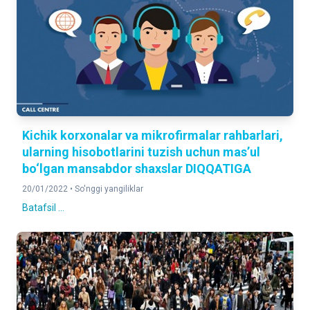
Kichik korxonalar va mikrofirmalar rahbarlari,
ularning hisobotlarini tuzish uchun mas’ul
bo‘lgan mansabdor shaxslar DIQQATIGA
20/01/2022 •
So'nggi yangiliklar
Batafsil ...