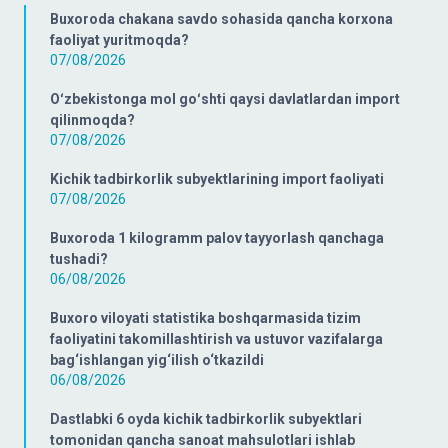
Buxoroda chakana savdo sohasida qancha korxona
faoliyat yuritmoqda?
07/08/2026
Oʻzbekistonga mol goʻshti qaysi davlatlardan import
qilinmoqda?
07/08/2026
Kichik tadbirkorlik subyektlarining import faoliyati
07/08/2026
Buxoroda 1 kilogramm palov tayyorlash qanchaga
tushadi?
06/08/2026
Buxoro viloyati statistika boshqarmasida tizim
faoliyatini takomillashtirish va ustuvor vazifalarga
bag‘ishlangan yig‘ilish o‘tkazildi
06/08/2026
Dastlabki 6 oyda kichik tadbirkorlik subyektlari
tomonidan qancha sanoat mahsulotlari ishlab