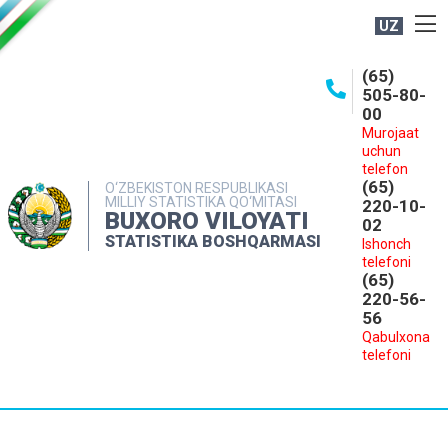
UZ
BOSHQARMA HAQIDA
(65)
505-80-
OCHIQ MA'LUMOTLAR
00
Murojaat
NASHRLAR
uchun
INTERAKTIV XIZMATLAR
telefon
(65)
O‘ZBEKISTON RESPUBLIKASI
MILLIY STATISTIKA QO‘MITASI
MATBUOT XIZMATI
220-10-
BUXORO VILOYATI
02
MUROJAATLAR
STATISTIKA BOSHQARMASI
Ishonch
telefoni
KONTAKTLAR
(65)
220-56-
56
Qabulxona
telefoni