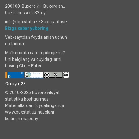
200100, Buxoro vil., Buxoro sh.,
Gazli shossesi, 32-uy
info@buxstat.uz •
Sayt xaritasi
•
Bizga xabar yuboring
Veb-saytdan foydalanish uchun
qo'llanma
Ma`lumotda xato topdingizmi?
Uni belgilang va quyidagilarni
bosing
Ctrl + Enter
Onlayn: 23
© 2010-2026 Buxoro viloyat
statistika boshqarmasi
Materiallardan foydalanganda
www.buxstat.uz havolani
keltirish majburiy.