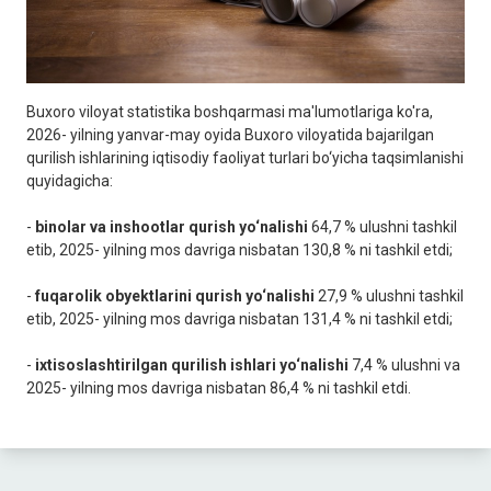
Buxoro viloyat statistika boshqarmasi ma'lumotlariga ko'ra,
2026- yilning yanvar-may oyida Buxoro viloyatida bajarilgan
qurilish ishlarining iqtisodiy faoliyat turlari bo‘yicha taqsimlanishi
quyidagicha:
-
binolar va inshootlar qurish yo‘nalishi
64,7 % ulushni tashkil
etib, 2025- yilning mos davriga nisbatan 130,8 % ni tashkil etdi;
-
fuqarolik obyektlarini qurish yo‘nalishi
27,9 % ulushni tashkil
etib, 2025- yilning mos davriga nisbatan 131,4 % ni tashkil etdi;
-
ixtisoslashtirilgan qurilish ishlari yo‘nalishi
7,4 % ulushni va
2025- yilning mos davriga nisbatan 86,4 % ni tashkil etdi.