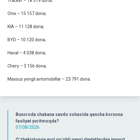
Tracker – 18 519 dona;
Onix – 15 157 dona;
KIA – 11 128 dona;
BYD – 10 120 dona;
Haval – 4 038 dona;
Chery – 3 156 dona;
Maxsus yengil avtomobillar – 23 791 dona.
Buxoroda chakana savdo sohasida qancha korxona
faoliyat yuritmoqda?
07/08/2026
Oʻzbekistonga mol goʻshti qaysi davlatlardan import