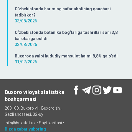
O‘zbekistonda har ming nafar aholining qanchasi
tadbirkor?
03/08/2026
O‘zbekistonda botanika bog‘lariga tashriflar soni 3,8
barobarga oshdi
03/08/2026
Buxoroda yalpi hududiy mahsulot hajmi 8,8% ga o'sdi
31/07/2026
Buxoro viloyat statistika
boshqarmasi
200100, Buxoro vil., Buxoro sh.,
Gazli shossesi, 32-uy
info@buxstat.uz •
Sayt xaritasi
•
Bizga xabar yuboring