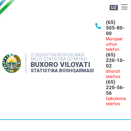
UZ
BOSHQARMA HAQIDA
(65)
505-80-
OCHIQ MA'LUMOTLAR
00
Murojaat
NASHRLAR
uchun
INTERAKTIV XIZMATLAR
telefon
(65)
O‘ZBEKISTON RESPUBLIKASI
MILLIY STATISTIKA QO‘MITASI
MATBUOT XIZMATI
220-10-
BUXORO VILOYATI
02
MUROJAATLAR
STATISTIKA BOSHQARMASI
Ishonch
telefoni
KONTAKTLAR
(65)
220-56-
56
Qabulxona
telefoni