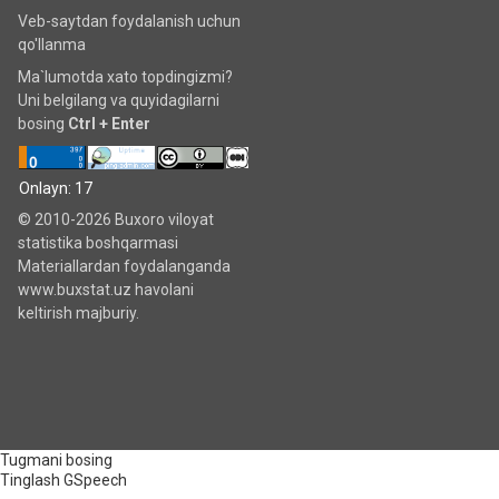
Veb-saytdan foydalanish uchun
qo'llanma
Ma`lumotda xato topdingizmi?
Uni belgilang va quyidagilarni
bosing
Ctrl + Enter
Onlayn: 17
© 2010-2026 Buxoro viloyat
statistika boshqarmasi
Materiallardan foydalanganda
www.buxstat.uz havolani
keltirish majburiy.
Tugmani bosing
Tinglash
GSpeech