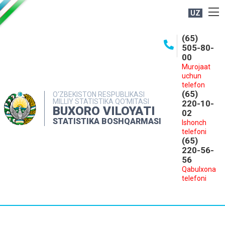
UZ
BOSHQARMA HAQIDA
(65)
505-80-
OCHIQ MA'LUMOTLAR
00
Murojaat
NASHRLAR
uchun
INTERAKTIV XIZMATLAR
telefon
(65)
O‘ZBEKISTON RESPUBLIKASI
MILLIY STATISTIKA QO‘MITASI
MATBUOT XIZMATI
220-10-
BUXORO VILOYATI
02
MUROJAATLAR
STATISTIKA BOSHQARMASI
Ishonch
telefoni
KONTAKTLAR
(65)
220-56-
56
Qabulxona
telefoni