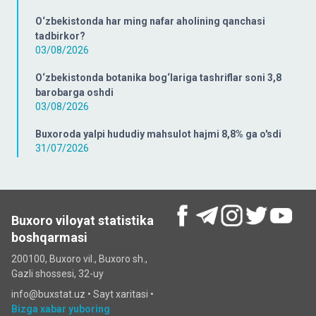
O‘zbekistonda har ming nafar aholining qanchasi
tadbirkor?
03/08/2026
O‘zbekistonda botanika bog‘lariga tashriflar soni 3,8
barobarga oshdi
03/08/2026
Buxoroda yalpi hududiy mahsulot hajmi 8,8% ga o'sdi
31/07/2026
Buxoro viloyat statistika
boshqarmasi
200100, Buxoro vil., Buxoro sh.,
Gazli shossesi, 32-uy
info@buxstat.uz •
Sayt xaritasi
•
Bizga xabar yuboring