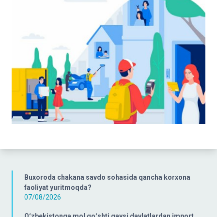
Buxoroda chakana savdo sohasida qancha korxona
faoliyat yuritmoqda?
07/08/2026
Oʻzbekistonga mol goʻshti qaysi davlatlardan import