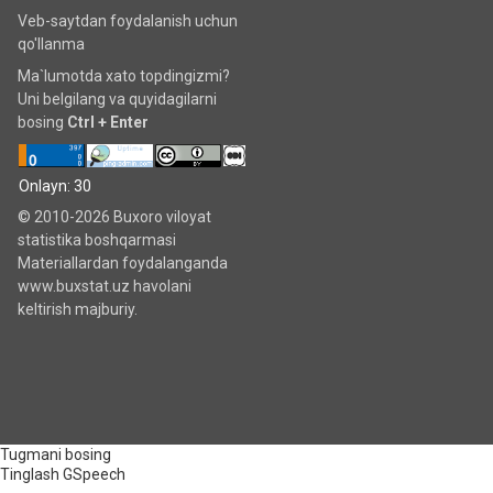
Veb-saytdan foydalanish uchun
qo'llanma
Ma`lumotda xato topdingizmi?
Uni belgilang va quyidagilarni
bosing
Ctrl + Enter
Onlayn: 30
© 2010-2026 Buxoro viloyat
statistika boshqarmasi
Materiallardan foydalanganda
www.buxstat.uz havolani
keltirish majburiy.
Tugmani bosing
Tinglash
GSpeech