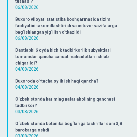
tushadi?
06/08/2026
Buxoro viloyati statistika boshqarmasida tizim
faoliyatini takomillashtirish va ustuvor vazifalarga
bag‘ishlangan yig‘ilish o‘tkazildi
06/08/2026
Dastlabki 6 oyda kichik tadbirkorlik subyektlari
tomonidan qancha sanoat mahsulotlari ishlab
chiqarildi?
04/08/2026
Buxoroda o'rtacha oylik ish haqi qancha?
04/08/2026
O‘zbekistonda har ming nafar aholining qanchasi
tadbirkor?
03/08/2026
O‘zbekistonda botanika bog‘lariga tashriflar soni 3,8
barobarga oshdi
03/08/2026