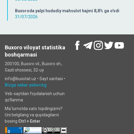
Buxoroda yalpi hududiy mahsulot hajmi 8,8% ga o'sdi
31/07/2026
Buxoro viloyat statistika
boshqarmasi
200100, Buxoro vil., Buxoro sh.,
Gazli shossesi, 32-uy
info@buxstat.uz •
Sayt xaritasi
•
Bizga xabar yuboring
Veb-saytdan foydalanish uchun
qo'llanma
Ma`lumotda xato topdingizmi?
Uni belgilang va quyidagilarni
bosing
Ctrl + Enter