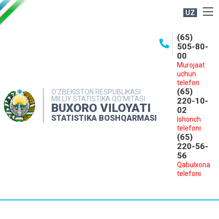
UZ
BOSHQARMA HAQIDA
(65)
505-80-
OCHIQ MA'LUMOTLAR
00
Murojaat
NASHRLAR
uchun
INTERAKTIV XIZMATLAR
telefon
(65)
O‘ZBEKISTON RESPUBLIKASI
MILLIY STATISTIKA QO‘MITASI
MATBUOT XIZMATI
220-10-
BUXORO VILOYATI
02
MUROJAATLAR
STATISTIKA BOSHQARMASI
Ishonch
telefoni
KONTAKTLAR
(65)
220-56-
56
Qabulxona
telefoni