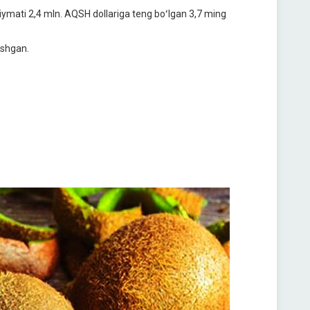
qiymati 2,4 mln. AQSH dollariga teng boʻlgan 3,7 ming
oshgan.