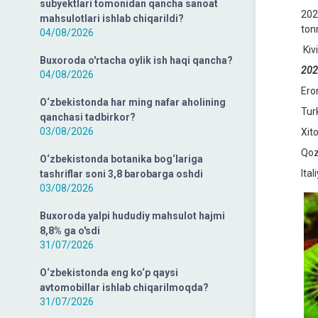
subyektlari tomonidan qancha sanoat
202
mahsulotlari ishlab chiqarildi?
tonn
04/08/2026
Kiv
Buxoroda o'rtacha oylik ish haqi qancha?
2022
04/08/2026
Ero
O‘zbekistonda har ming nafar aholining
Tur
qanchasi tadbirkor?
03/08/2026
Xit
Qoz
O‘zbekistonda botanika bog‘lariga
Ital
tashriflar soni 3,8 barobarga oshdi
03/08/2026
Buxoroda yalpi hududiy mahsulot hajmi
8,8% ga o'sdi
31/07/2026
O‘zbekistonda eng ko‘p qaysi
avtomobillar ishlab chiqarilmoqda?
31/07/2026