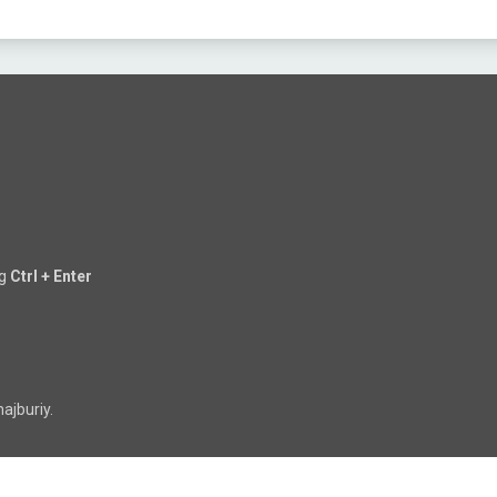
ng
Ctrl + Enter
ajburiy.