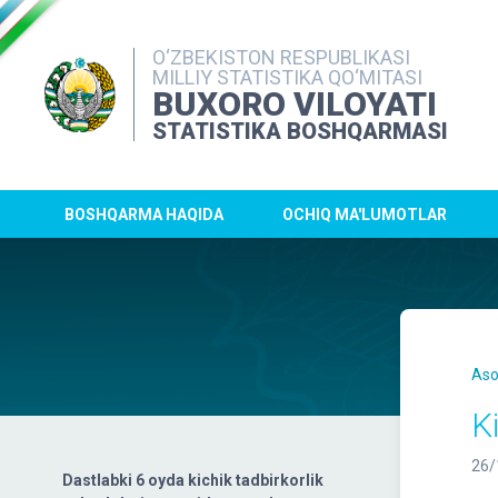
O‘ZBEKISTON RESPUBLIKASI
MILLIY STATISTIKA QO‘MITASI
BUXORO VILOYATI
STATISTIKA BOSHQARMASI
BOSHQARMA HAQIDA
OCHIQ MA'LUMOTLAR
Aso
K
26/
Dastlabki 6 oyda kichik tadbirkorlik