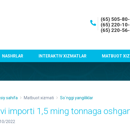
(65) 505-80
(65) 220-10
(65) 220-56
NASHRLAR
INTERAKTIV XIZMATLAR
MATBUOT XIZ
siy sahifa
Matbuot xizmati
So`nggi yangiliklar
ivi importi 1,5 ming tonnaga oshga
10/2022