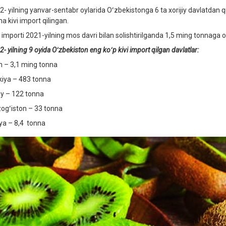
2- yilning yanvar-sentabr oylarida Oʻzbekistonga 6 ta xorijiy davlatdan 
a kivi import qilingan.
i importi 2021-yilning mos davri bilan solishtirilganda 1,5 ming tonnaga 
- yilning 9 oyida Oʻzbekiston eng koʻp kivi import qilgan davlatlar:
n – 3,1 ming tonna
kiya – 483 tonna
oy – 122 tonna
ogʻiston – 33 tonna
iya – 8,4 tonna