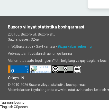
Buxoro viloyat statistika boshqarmasi
200100, Buxoro vil., Buxoro sh.,
Gazli shossesi, 32-uy
info@buxstat.uz •
Sayt xaritasi
•
Bizga xabar yuboring
Veb-saytdan foydalanish uchun qo'llanma
Ma`lumotda xato topdingizmi? Uni belgilang va quyidagilarni bosi
Onlayn: 19
© 2010-2026 Buxoro viloyat statistika boshqarmasi
Materiallardan foydalanganda www.buxstat.uz havolani keltirish m
Tugmani bosing
Tinglash
GSpeech